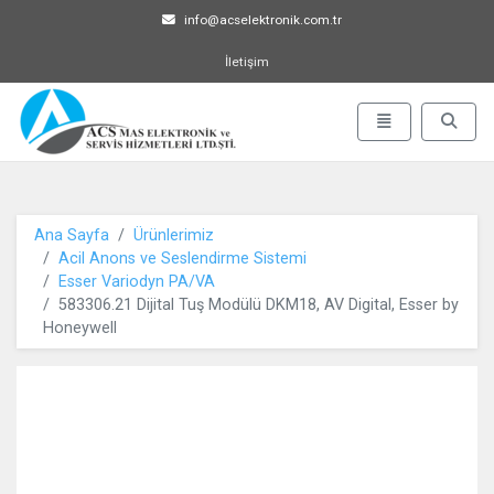
info@acselektronik.com.tr
İletişim
ACS MAS Elektronik ve Servis 
Menü Aç-Kapat
Arama 
Ana Sayfa
Ürünlerimiz
Acil Anons ve Seslendirme Sistemi
Esser Variodyn PA/VA
583306.21 Dijital Tuş Modülü DKM18, AV Digital, Esser by
Honeywell