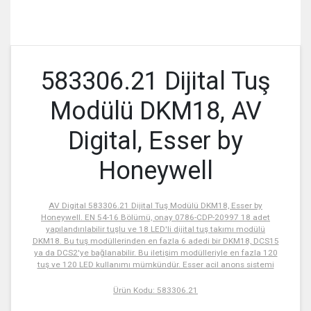
583306.21 Dijital Tuş
Modülü DKM18, AV
Digital, Esser by
Honeywell
AV Digital 583306.21 Dijital Tuş Modülü DKM18, Esser by
Honeywell. EN 54-16 Bölümü, onay 0786-CDP-20997 18 adet
yapılandırılabilir tuşlu ve 18 LED'li dijital tuş takımı modülü
DKM18. Bu tuş modüllerinden en fazla 6 adedi bir DKM18, DCS15
ya da DCS2'ye bağlanabilir. Bu iletişim modülleriyle en fazla 120
tuş ve 120 LED kullanımı mümkündür. Esser acil anons sistemi
Ürün Kodu: 583306.21