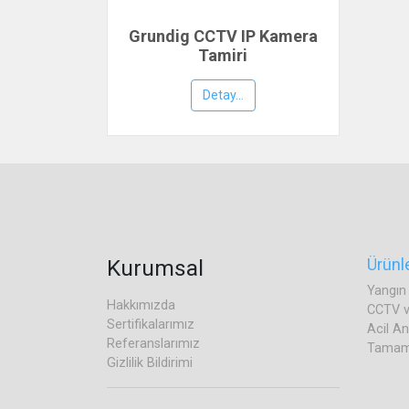
Grundig CCTV IP Kamera
Tamiri
Detay...
Kurumsal
Ürünl
Yangın 
Hakkımızda
CCTV ve
Sertifikalarımız
Acil A
Referanslarımız
Tamaml
Gizlilik Bildirimi