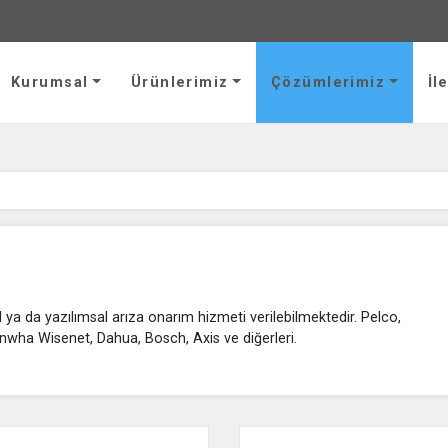
ik ve Servis Hizmetleri Limited Şirketi
Kurumsal
Ürünlerimiz
Çözümlerimiz
İl
ya da yazılımsal arıza onarım hizmeti verilebilmektedir. Pelco,
wha Wisenet, Dahua, Bosch, Axis ve diğerleri.