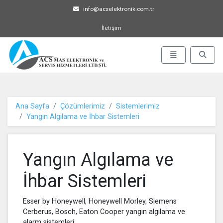
info@acselektronik.com.tr
İletişim
ACS MAS Elektronik ve Servis 
Menü Aç-Kapat
Arama 
Ana Sayfa
Çözümlerimiz
Sistemlerimiz
Yangın Algılama ve İhbar Sistemleri
Yangın Algılama ve
İhbar Sistemleri
Esser by Honeywell, Honeywell Morley, Siemens
Cerberus, Bosch, Eaton Cooper yangın algılama ve
alarm sistemleri